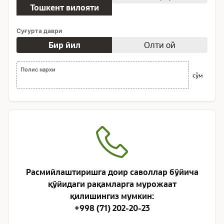
Тошкент вилояти
Суғурта даври
Бир йил
Олти ой
Полис нархи
сўм
Расмийлаштиришга доир саволлар бўйича
қўйидаги рақамларга мурожаат
қилишингиз мумкин:
+998 (71) 202-20-23