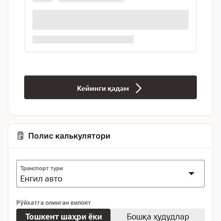
Кейинги қадам
Полис калькулятори
Транспорт тури
Рўйхатга олинган вилоят
Тошкент шаҳри ёки
Бошқа ҳудудлар