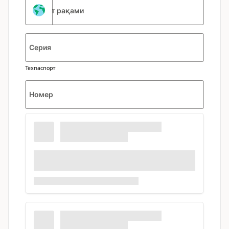
Давлат рақами
Серия
Техпаспорт
Номер