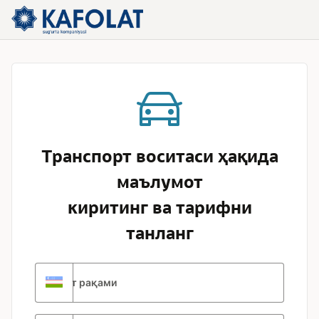
Skip to Main Content
Транспорт воситаси ҳақида
маълумот
киритинг ва тарифни
танланг
Давлат рақами